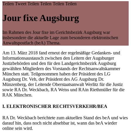
Teilen
Tweet
Teilen
Teilen
Teilen
Teilen
Jour fixe Augsburg
Im Rahmen des Jour fixe im Gerichtsbezirk Augsburg war
insbesondere die aktuelle Lage zum besonderen elektronischen
Anwaltspostfach (beA) Thema.
Am 13. März 2018 fand erneut der regelmäßige Gedanken- und
Informationsaustausch zwischen den Leitern der Augsburger
Justizbehörden und den für den Landgerichtsbezirk Augsburg
gewählten Mitgliedern des Vorstands der Rechtsanwaltskammer
München statt. Teilgenommen haben der Präsident des LG
Augsburg Dr. Veh, der Präsident des AG Augsburg Dr.
Münzenberg, der Leitende Oberstaatsanwalt Werlitz für die Justiz
sowie RA Dr. Weckbach, RA Weiss und RAin Riethmüller für die
RAK München.
I. ELEKTRONISCHER RECHTSVERKEHR/BEA
RA Dr. Weckbach berichtete zum aktuellen Stand des beA und wies
darauf hin, dass noch nicht absehbar ist, wann das beA wieder
online sein wird.