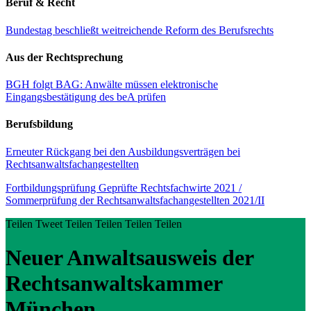
Beruf & Recht
Bundestag beschließt weitreichende Reform des Berufsrechts
Aus der Rechtsprechung
BGH folgt BAG: Anwälte müssen elektronische
Eingangsbestätigung des beA prüfen
Berufsbildung
Erneuter Rückgang bei den Ausbildungsverträgen bei
Rechtsanwaltsfachangestellten
Fortbildungsprüfung Geprüfte Rechtsfachwirte 2021 /
Sommerprüfung der Rechtsanwaltsfachangestellten 2021/II
Teilen
Tweet
Teilen
Teilen
Teilen
Teilen
Neuer Anwaltsausweis der
Rechtsanwaltskammer
München