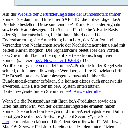
Auf der
Website der Zertifizierungsstelle der Bundesnotarkammer
können Sie dann, mit Hilfe Ihrer SAFE-ID, die notwendigen beA-
Produkte bestellen. Diese sind eine beA-Karte Basis oder Signatur
sowie ein Kartenlesegerät. Ob Sie sich für eine beA-Karte Basis
oder Signatur entscheiden, bleibt Ihnen überlassen: Die
Erstregistrierung, die Anmeldung beim beA, das Abrufen und
Versenden von Nachrichten sowie der Nachrichtenempfang sind mit
beiden Karten möglich. Die Signaturkarte bietet aber den Vorteil,
dass Sie mit ihr Nachrichten qualifiziert elektronisch signieren
können (s. hierzu
beA-Newsletter 19/2019
). Die
Zertifizierungsstelle versendet Ihre beA-Produkte in der Regel sehr
schnell, d. h. innerhalb weniger Werktage, an Ihre Kanzleianschrift.
Die Bestellung eines Kartenlesegeräts muss nicht über die
Bundesnotarkammer erfolgen, Sie können dieses auch anderweitig
erwerben. Eine Liste der im beA-System unterstützten
Kartenlesegeräte finden Sie in der
beA-Anwenderhilfe
.
Wenn Sie die Postsendung mit Ihren beA-Produkten sowie den
Brief mit Ihrer PIN von der Zertifizierungsstelle erhalten haben,
können Sie auch schon loslegen und Ihr beA erstregistrieren: Dafür
benötigen Sie die beA-Software „Client Security“, die Sie
hier
herunterladen können. Die Client Security wird für Windows,
Mac OS X sowie für Linux bereitgestellt (zu den unterstützten