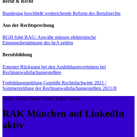
Beruf & Recht
Bundestag beschließt weitreichende Reform des Berufsrechts
Aus der Rechtsprechung
BGH folgt BAG: Anwälte müssen elektronische
Eingangsbestätigung des beA prüfen
Berufsbildung
Erneuter Rückgang bei den Ausbildungsverträgen bei
Rechtsanwaltsfachangestellten
Fortbildungsprüfung Geprüfte Rechtsfachwirte 2021 /
Sommerprüfung der Rechtsanwaltsfachangestellten 2021/II
Teilen
Tweet
Teilen
Teilen
Teilen
Teilen
RAK München auf LinkedIn
aktiv