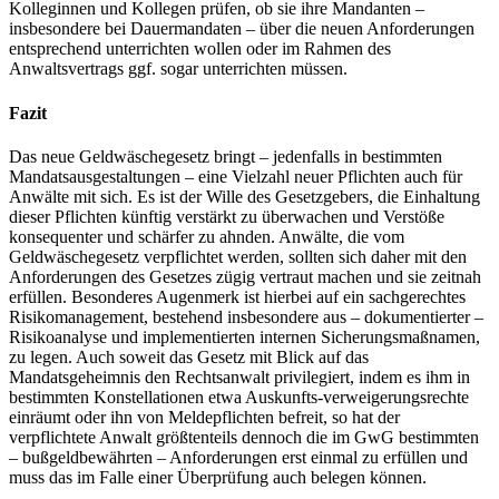
Kolleginnen und Kollegen prüfen, ob sie ihre Mandanten –
insbesondere bei Dauermandaten – über die neuen Anforderungen
entsprechend unterrichten wollen oder im Rahmen des
Anwaltsvertrags ggf. sogar unterrichten müssen.
Fazit
Das neue Geldwäschegesetz bringt – jedenfalls in bestimmten
Mandatsausgestaltungen – eine Vielzahl neuer Pflichten auch für
Anwälte mit sich. Es ist der Wille des Gesetzgebers, die Einhaltung
dieser Pflichten künftig verstärkt zu überwachen und Verstöße
konsequenter und schärfer zu ahnden. Anwälte, die vom
Geldwäschegesetz verpflichtet werden, sollten sich daher mit den
Anforderungen des Gesetzes zügig vertraut machen und sie zeitnah
erfüllen. Besonderes Augenmerk ist hierbei auf ein sachgerechtes
Risikomanagement, bestehend insbesondere aus – dokumentierter –
Risikoanalyse und implementierten internen Sicherungsmaßnamen,
zu legen. Auch soweit das Gesetz mit Blick auf das
Mandatsgeheimnis den Rechtsanwalt privilegiert, indem es ihm in
bestimmten Konstellationen etwa Auskunfts-verweigerungsrechte
einräumt oder ihn von Meldepflichten befreit, so hat der
verpflichtete Anwalt größtenteils dennoch die im GwG bestimmten
– bußgeldbewährten – Anforderungen erst einmal zu erfüllen und
muss das im Falle einer Überprüfung auch belegen können.