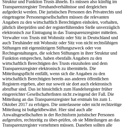
Struktur und Funktion Trusts ähneln. Es müssen also künftig im
Transparenzregister Treuhandverhältnisse und dergleichen
aufgedeckt werden. Die juristischen Personen des Privatrechts und
eingetragene Personengesellschaften müssen die relevanten
Angaben zu den wirtschaftlich Berechtigten einholen, vorhalten,
jährlich überprüfen und der registerführenden Stelle unverzüglich
elektronisch zur Eintragung in das Transparenzregister mitteilen.
Verwalter von Trusts mit Wohnsitz oder Sitz in Deutschland und
auch Treuhänder mit Wohnsitz oder Sitz von nicht rechtsfähigen
Stiftungen mit eigennützigem Stiftungszweck oder von
Rechtsgestaltungen, die solchen Stiftungen in ihrer Struktur und
Funktion entsprechen, haben ebenfalls Angaben zu den
wirtschaftlich Berechtigten des Trusts einzuholen und dem
Transparenzregister elektronisch zu übermitteln. Die
Mitteilungspflicht entfällt, wenn sich die Angaben zu den
wirtschaftlich Berechtigten bereits aus anderen öffentlichen
Registern ergeben, aber nur soweit sie dort auch elektronisch
abrufbar sind. Das ist hinsichtlich zum Handelsregister früher
eingereichter Gesellschafterlisten nicht zwingend der Fall. Die
Mitteilung an das Transparenzregister hat erstmals bis zum 1.
Oktober 2017 zu erfolgen. Die unterlassene oder nicht rechtzeitige
Mitteilung ist bußgeldbewährt. Hier sind auch alle
Anwaltsgesellschaften in der Rechtsform juristischer Personen
aufgerufen, rechtzeitig zu über-prüfen, ob sie Mitteilungen an das
Transparenzregister vornehmen müssen. Daneben sollten alle