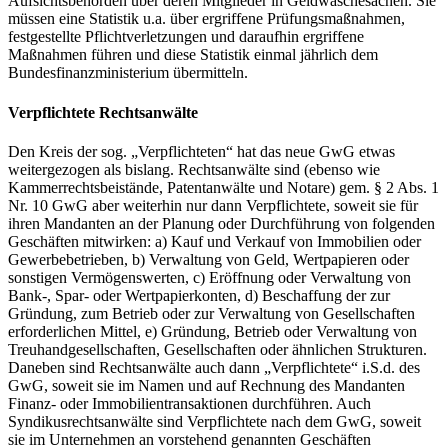
Aufsichtsbehörden über deren Mitglieder in Geldwäschesachen. Sie
müssen eine Statistik u.a. über ergriffene Prüfungsmaßnahmen,
festgestellte Pflichtverletzungen und daraufhin ergriffene
Maßnahmen führen und diese Statistik einmal jährlich dem
Bundesfinanzministerium übermitteln.
Verpflichtete Rechtsanwälte
Den Kreis der sog. „Verpflichteten“ hat das neue GwG etwas
weitergezogen als bislang. Rechtsanwälte sind (ebenso wie
Kammerrechtsbeistände, Patentanwälte und Notare) gem. § 2 Abs. 1
Nr. 10 GwG aber weiterhin nur dann Verpflichtete, soweit sie für
ihren Mandanten an der Planung oder Durchführung von folgenden
Geschäften mitwirken: a) Kauf und Verkauf von Immobilien oder
Gewerbebetrieben, b) Verwaltung von Geld, Wertpapieren oder
sonstigen Vermögenswerten, c) Eröffnung oder Verwaltung von
Bank-, Spar- oder Wertpapierkonten, d) Beschaffung der zur
Gründung, zum Betrieb oder zur Verwaltung von Gesellschaften
erforderlichen Mittel, e) Gründung, Betrieb oder Verwaltung von
Treuhandgesellschaften, Gesellschaften oder ähnlichen Strukturen.
Daneben sind Rechtsanwälte auch dann „Verpflichtete“ i.S.d. des
GwG, soweit sie im Namen und auf Rechnung des Mandanten
Finanz- oder Immobilientransaktionen durchführen. Auch
Syndikusrechtsanwälte sind Verpflichtete nach dem GwG, soweit
sie im Unternehmen an vorstehend genannten Geschäften