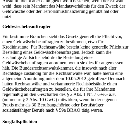
Auskunft bleibt aber dann gleichwohl bestehen, wenn der Anwalt
weiß, dass sein Mandant das Mandatsverhältnis für den Zweck der
Geldwäsche oder der Terrorismusfinanzierung genutzt hat oder
nutzt.
Geldwäschebeauftragter
Für bestimmte Branchen sieht das Gesetz generell die Pflicht vor,
einen Geldwäschebeauftragten zu bestimmen, etwa für
Kreditinstitute. Für Rechtsanwälte besteht keine generelle Pflicht zur
Bestellung eines Geldwäschebeauftragten. Jedoch kann die
zuständige Aufsichtsbehörde die Bestellung eines
Geldwäschebeauftragten anordnen, wenn sie dies für angemessen
hält. Die Bundesrechtsanwaltskammer, die insoweit nach alter
Rechtslage zuständig für die Rechtsanwälte war, hatte hierzu eine
allgemeine Anordnung unter dem 10.05.2012 getroffen.
Demnach
4
hatten Rechtsanwälte und verkammerte Rechtsbeistände einen
Geldwäschebeauftragten zu bestellen, die für ihre Mandanten
regelmäßig an den Geschäften des § 2 Abs. 1 Nr. 7 GwG a.F.
(nunmehr: § 2 Abs. 10 GwG) mitwirken, wenn in der eigenen
Praxis mehr als 30 Berufsangehörige oder Berufsträger
sozietätsfähiger Berufe nach § 59a BRAO tätig waren.
Sorgfaltspflichten