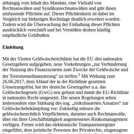
abhängig vom Inhalt des Mandats, eine Vielzahl von
Rechtsanwälten und Syndikusrechtsanwälten und gibt ihnen
umfassende Pflichten auf. Dieser Pflichtenkreis ist dabei im
Vergleich zur bisherigen Rechtslage deutlich erweitert worden.
Zudem wird die Überwachung der Einhaltung dieser Pflichten
ausdrücklich verschärft und bei Verstößen drohen künftig
empfindliche Geldbußen.
Einleitung
Mit der Vierten Geldwäscherichtlinie hat die EU den nationalen
Gesetzgebern aufgegeben, neue Vorkehrungen „zur Verhinderung
der Nutzung des Finanzsystems zum Zwecke der Geldwäsche und
2
der Terrorismusfinanzierung“ zu treffen.
Mit Wirkung zum
26.06.2017, dem Ablauf der in der Richtlinie gesetzten
Umsetzungsfrist, hat der deutsche Gesetzgeber u.a. das
Geldwäschegesetz (GwG) neu gefasst und damit die EU-Richtlinie
in nationales Recht umgesetzt. Die neuen Regelungen sehen
insbesondere eine Stärkung des sog. „risikobasierten Ansatzes“ zur
Geldwäschebekämpfung vor: Zukünftig müssen die
geldwäscherechtlich Verpflichteten, darunter auch Rechtsanwälte,
über ein ihrer Geschäftstätigkeit angemessenes Risikomanagement
verfügen. Ferner wird das elektronische Transparenzregister
eingeführt, dem juristische Personen des Privatrechts, eingetragene