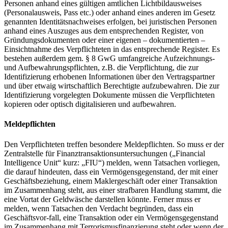
Personen anhand eines gültigen amtlichen Lichtbildausweises
(Personalausweis, Pass etc.) oder anhand eines anderen im Gesetz
genannten Identitätsnachweises erfolgen, bei juristischen Personen
anhand eines Auszuges aus dem entsprechenden Register, von
Gründungsdokumenten oder einer eigenen – dokumentierten –
Einsichtnahme des Verpflichteten in das entsprechende Register. Es
bestehen außerdem gem. § 8 GwG umfangreiche Aufzeichnungs-
und Aufbewahrungspflichten, z.B. die Verpflichtung, die zur
Identifizierung erhobenen Informationen über den Vertragspartner
und über etwaig wirtschaftlich Berechtigte aufzubewahren. Die zur
Identifizierung vorgelegten Dokumente müssen die Verpflichteten
kopieren oder optisch digitalisieren und aufbewahren.
Meldepflichten
Den Verpflichteten treffen besondere Meldepflichten. So muss er der
Zentralstelle für Finanztransaktionsuntersuchungen („Financial
Intelligence Unit“ kurz: „FIU“) melden, wenn Tatsachen vorliegen,
die darauf hindeuten, dass ein Vermögensgegenstand, der mit einer
Geschäftsbeziehung, einem Maklergeschäft oder einer Transaktion
im Zusammenhang steht, aus einer strafbaren Handlung stammt, die
eine Vortat der Geldwäsche darstellen könnte. Ferner muss er
melden, wenn Tatsachen den Verdacht begründen, dass ein
Geschäftsvor-fall, eine Transaktion oder ein Vermögensgegenstand
im Zusammenhang mit Terrorismusfinanzierung steht oder wenn der