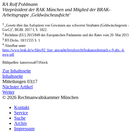
RA Rolf Pohlmann
Vizepräsident der RAK München und Mitglied der BRAK-
Arbeitsgruppe ‚Geldwäscheaufsicht‘
1
„Gesetz über das Aufspüren von Gewinnen aus schweren Straftaten (Geldwäschegesetz -
GwG)“, BGBl. 2017 I, S. 1822.
2
Richtlinie (EU) 2015/849 des Europäischen Parlaments und des Rates vom 20. Mai 2015
3
BT-Drcks. 18/11555 S. 1
4
Abrufbar unter
https://www.brak.de/w/files/02_fuer_anwaelte/berufsrecht/brakanordngnach-c-9-abs.-4-
gwg.pdf
Bildquellen: kaisersosa67/iStock
Zur Inhaltsseite
Inhaltsseite
Mitteilungen 03|17
Nächster Artikel
Weiter
© 2026 Rechtsanwaltskammer München
Kontakt
Service
Suche
Archiv
Impressum