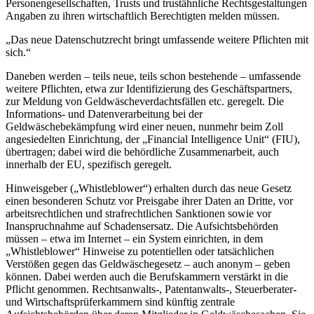
Personengesellschaften, Trusts und trustähnliche Rechtsgestaltungen
Angaben zu ihren wirtschaftlich Berechtigten melden müssen.
„Das neue Datenschutzrecht bringt umfassende weitere Pflichten mit
sich.“
Daneben werden – teils neue, teils schon bestehende – umfassende
weitere Pflichten, etwa zur Identifizierung des Geschäftspartners,
zur Meldung von Geldwäscheverdachtsfällen etc. geregelt. Die
Informations- und Datenverarbeitung bei der
Geldwäschebekämpfung wird einer neuen, nunmehr beim Zoll
angesiedelten Einrichtung, der „Financial Intelligence Unit“ (FIU),
übertragen; dabei wird die behördliche Zusammenarbeit, auch
innerhalb der EU, spezifisch geregelt.
Hinweisgeber („Whistleblower“) erhalten durch das neue Gesetz
einen besonderen Schutz vor Preisgabe ihrer Daten an Dritte, vor
arbeitsrechtlichen und strafrechtlichen Sanktionen sowie vor
Inanspruchnahme auf Schadensersatz. Die Aufsichtsbehörden
müssen – etwa im Internet – ein System einrichten, in dem
„Whistleblower“ Hinweise zu potentiellen oder tatsächlichen
Verstößen gegen das Geldwäschegesetz – auch anonym – geben
können. Dabei werden auch die Berufskammern verstärkt in die
Pflicht genommen. Rechtsanwalts-, Patentanwalts-, Steuerberater-
und Wirtschaftsprüferkammern sind künftig zentrale