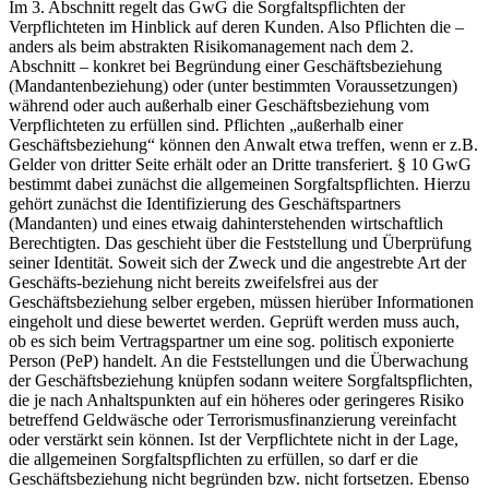
Im 3. Abschnitt regelt das GwG die Sorgfaltspflichten der
Verpflichteten im Hinblick auf deren Kunden. Also Pflichten die –
anders als beim abstrakten Risikomanagement nach dem 2.
Abschnitt – konkret bei Begründung einer Geschäftsbeziehung
(Mandantenbeziehung) oder (unter bestimmten Voraussetzungen)
während oder auch außerhalb einer Geschäftsbeziehung vom
Verpflichteten zu erfüllen sind. Pflichten „außerhalb einer
Geschäftsbeziehung“ können den Anwalt etwa treffen, wenn er z.B.
Gelder von dritter Seite erhält oder an Dritte transferiert. § 10 GwG
bestimmt dabei zunächst die allgemeinen Sorgfaltspflichten. Hierzu
gehört zunächst die Identifizierung des Geschäftspartners
(Mandanten) und eines etwaig dahinterstehenden wirtschaftlich
Berechtigten. Das geschieht über die Feststellung und Überprüfung
seiner Identität. Soweit sich der Zweck und die angestrebte Art der
Geschäfts-beziehung nicht bereits zweifelsfrei aus der
Geschäftsbeziehung selber ergeben, müssen hierüber Informationen
eingeholt und diese bewertet werden. Geprüft werden muss auch,
ob es sich beim Vertragspartner um eine sog. politisch exponierte
Person (PeP) handelt. An die Feststellungen und die Überwachung
der Geschäftsbeziehung knüpfen sodann weitere Sorgfaltspflichten,
die je nach Anhaltspunkten auf ein höheres oder geringeres Risiko
betreffend Geldwäsche oder Terrorismusfinanzierung vereinfacht
oder verstärkt sein können. Ist der Verpflichtete nicht in der Lage,
die allgemeinen Sorgfaltspflichten zu erfüllen, so darf er die
Geschäftsbeziehung nicht begründen bzw. nicht fortsetzen. Ebenso