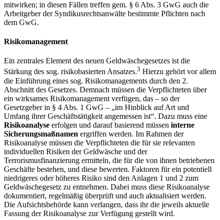
mitwirken; in diesen Fällen treffen gem. § 6 Abs. 3 GwG auch die
Arbeitgeber der Syndikusrechtsanwälte bestimmte Pflichten nach
dem GwG.
Risikomanagement
Ein zentrales Element des neuen Geldwäschegesetzes ist die
3
Stärkung des sog. risikobasierten Ansatzes.
Hierzu gehört vor allem
die Einführung eines sog. Risikomanagements durch den 2.
Abschnitt des Gesetzes. Demnach müssen die Verpflichteten über
ein wirksames Risikomanagement verfügen, das – so der
Gesetzgeber in § 4 Abs. 1 GwG – „im Hinblick auf Art und
Umfang ihrer Geschäftstätigkeit angemessen ist“. Dazu muss eine
Risikoanalyse
erfolgen und darauf basierend müssen
interne
Sicherungsmaßnamen
ergriffen werden. Im Rahmen der
Risikoanalyse müssen die Verpflichteten die für sie relevanten
individuellen Risiken der Geldwäsche und der
Terrorismusfinanzierung ermitteln, die für die von ihnen betriebenen
Geschäfte bestehen, und diese bewerten. Faktoren für ein potentiell
niedrigeres oder höheres Risiko sind den Anlagen 1 und 2 zum
Geldwäschegesetz zu entnehmen. Dabei muss diese Risikoanalyse
dokumentiert, regelmäßig überprüft und auch aktualisiert werden.
Die Aufsichtsbehörde kann verlangen, dass ihr die jeweils aktuelle
Fassung der Risikoanalyse zur Verfügung gestellt wird.