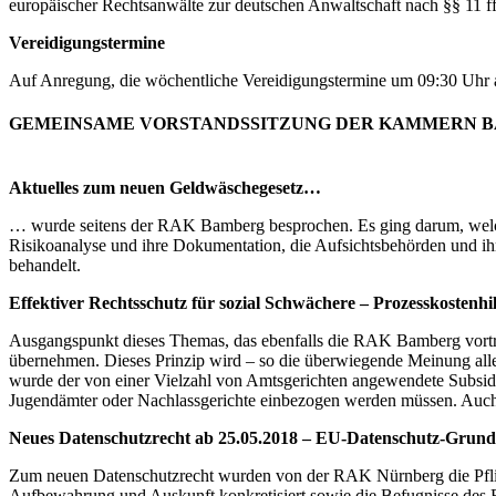
europäischer Rechtsanwälte zur deutschen Anwaltschaft nach §§ 11 
Vereidigungstermine
Auf Anregung, die wöchentliche Vereidigungstermine um 09:30 Uhr au
GEMEINSAME VORSTANDSSITZUNG DER KAMMERN BA
Aktuelles zum neuen Geldwäschegesetz…
… wurde seitens der RAK Bamberg besprochen. Es ging darum, welch
Risikoanalyse und ihre Dokumentation, die Aufsichtsbehörden und ih
behandelt.
Effektiver Rechtsschutz für sozial Schwächere – Prozesskostenhi
Ausgangspunkt dieses Themas, das ebenfalls die RAK Bamberg vortrug,
übernehmen. Dieses Prinzip wird – so die überwiegende Meinung alle
wurde der von einer Vielzahl von Amtsgerichten angewendete Subsidiari
Jugendämter oder Nachlassgerichte einbezogen werden müssen. Auch
Neues Datenschutzrecht ab 25.05.2018 – EU-Datenschutz-Grun
Zum neuen Datenschutzrecht wurden von der RAK Nürnberg die Pflic
Aufbewahrung und Auskunft konkretisiert sowie die Befugnisse des B