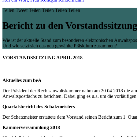
Teilen
Tweet
Teilen
Teilen
Teilen
Teilen
Bericht zu den Vorstandssitzung
Wie ist der aktuelle Stand zum besonderen elektronischen Anwaltspo
Und wie setzt sich das neu gewählte Präsidium zusammen?
VORSTANDSSITZUNG APRIL 2018
Aktuelles zum beA
Der Präsident der Rechtsanwaltskammer nahm am 20.04.2018 die am 
Anwaltspostfachs zu berichten. Dabei ging es u.a. um die vorläufige
Quartalsbericht des Schatzmeisters
Der Schatzmeister erstattete dem Vorstand seinen Bericht zum 1. Q
Kammerversammlung 2018