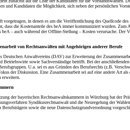
t zunächst auf die Liste der Kandidaten für die Vorstandswahlen. Die 
nnen und Kandidaten die Möglichkeit, sich neben der persönlichen Vo
t vorgetragen, in denen es um die Veröffentlichung des Quellcode de
ent, dass die Kostenanteile des beA immer kommuniziert wurden. Zum 
 beA – auch während der Offline-Stellung – Kosten verursache. Der Vo
menarbeit von Rechtsanwälten mit Angehörigen anderer Berufe
des Deutschen Anwaltvereins (DAV) zur Erweiterung der Zusammenarbe
und Betriebswirte sowie Sachverständige betrifft. Bei der anschließenden
 Berufsgruppen. U.a. sei es aus Gründen des Berufsrechts (z.B. Verschw
okus der Diskussion. Eine Zusammenarbeit sei auf eine andere Art als
u erweitern.
kammern
itzung der bayerischen Rechtsanwaltskammern in Würzburg bat der Präs
ungsverfahren Syndikusrechtsanwalt und die Neuregelung der Wahle
n Berufsträgern sowie die neue Datenschutzgrundverordnung vorgesch