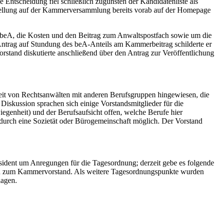
Entscheidung fiel schließlich zugunsten der Kandidatenliste als
rstellung auf der Kammerversammlung bereits vorab auf der Homepage
s beA, die Kosten und den Beitrag zum Anwaltspostfach sowie um die
Antrag auf Stundung des beA-Anteils am Kammerbeitrag schilderte er
rstand diskutierte anschließend über den Antrag zur Veröffentlichung
it von Rechtsanwälten mit anderen Berufsgruppen hingewiesen, die
 Diskussion sprachen sich einige Vorstandsmitglieder für die
iegenheit) und der Berufsaufsicht offen, welche Berufe hier
 durch eine Sozietät oder Bürogemeinschaft möglich. Der Vorstand
ident um Anregungen für die Tagesordnung; derzeit gebe es folgende
n zum Kammervorstand. Als weitere Tagesordnungspunkte wurden
lagen.