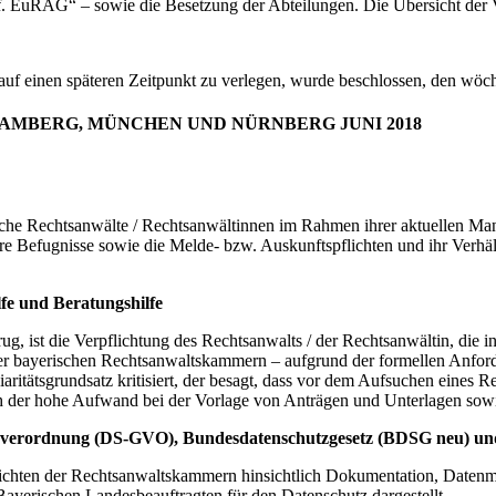
ff. EuRAG“ – sowie die Besetzung der Abteilungen. Die Übersicht der
f einen späteren Zeitpunkt zu verlegen, wurde beschlossen, den wöch
MBERG, MÜNCHEN UND NÜRNBERG JUNI 2018
e Rechtsanwälte / Rechtsanwältinnen im Rahmen ihrer aktuellen Mand
re Befugnisse sowie die Melde- bzw. Auskunftspflichten und ihr Verh
lfe und Beratungshilfe
 ist die Verpflichtung des Rechtsanwalts / der Rechtsanwältin, die i
r bayerischen Rechtsanwaltskammern – aufgrund der formellen Anforde
tätsgrundsatz kritisiert, der besagt, dass vor dem Aufsuchen eines Rec
 der hohe Aufwand bei der Vorlage von Anträgen und Unterlagen sow
dverordnung (DS-GVO), Bundesdatenschutzgesetz (BDSG neu) und
hten der Rechtsanwaltskammern hinsichtlich Dokumentation, Datenmi
ayerischen Landesbeauftragten für den Datenschutz dargestellt.