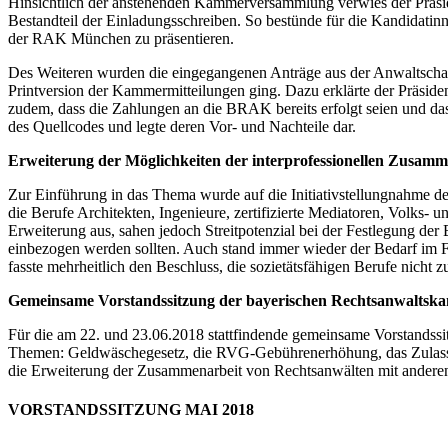
Hinsichtlich der anstehenden Kammerversammlung verwies der Präsiden
Bestandteil der Einladungsschreiben. So bestünde für die Kandidati
der RAK München zu präsentieren.
Des Weiteren wurden die eingegangenen Anträge aus der Anwaltschaf
Printversion der Kammermitteilungen ging. Dazu erklärte der Präsid
zudem, dass die Zahlungen an die BRAK bereits erfolgt seien und das
des Quellcodes und legte deren Vor- und Nachteile dar.
Erweiterung der Möglichkeiten der interprofessionellen Zusam
Zur Einführung in das Thema wurde auf die Initiativstellungnahme 
die Berufe Architekten, Ingenieure, zertifizierte Mediatoren, Volks- 
Erweiterung aus, sahen jedoch Streitpotenzial bei der Festlegung der
einbezogen werden sollten. Auch stand immer wieder der Bedarf im F
fasste mehrheitlich den Beschluss, die sozietätsfähigen Berufe nicht z
Gemeinsame Vorstandssitzung der bayerischen Rechtsanwalts
Für die am 22. und 23.06.2018 stattfindende gemeinsame Vorstandss
Themen: Geldwäschegesetz, die RVG-Gebührenerhöhung, das Zulass
die Erweiterung der Zusammenarbeit von Rechtsanwälten mit andere
VORSTANDSSITZUNG MAI 2018