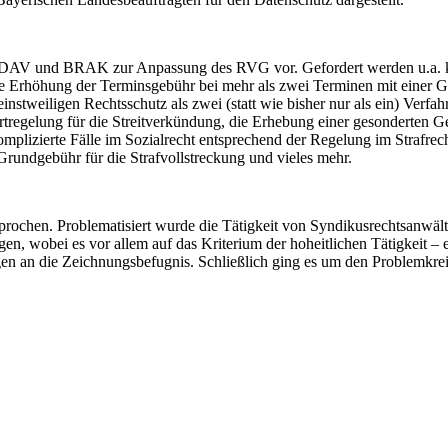
AV und BRAK zur Anpassung des RVG vor. Gefordert werden u.a. kür
die Erhöhung der Terminsgebühr bei mehr als zwei Terminen mit einer
stweiligen Rechtsschutz als zwei (statt wie bisher nur als ein) Verfa
tregelung für die Streitverkündung, die Erhebung einer gesonderten G
plizierte Fälle im Sozialrecht entsprechend der Regelung im Strafrech
Grundgebühr für die Strafvollstreckung und vieles mehr.
chen. Problematisiert wurde die Tätigkeit von Syndikusrechtsanwälten
en, wobei es vor allem auf das Kriterium der hoheitlichen Tätigkeit 
en an die Zeichnungsbefugnis. Schließlich ging es um den Problemkrei