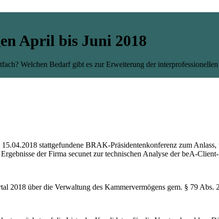
en April bis Juni 2018
stfach? Welchen Bedarf gibt es zur Erweiterung der interprofessionel
15.04.2018 stattgefundene BRAK-Präsidentenkonferenz zum Anlass, um
n Ergebnisse der Firma secunet zur technischen Analyse der beA-Clien
uartal 2018 über die Verwaltung des Kammervermögens gem. § 79 Abs.