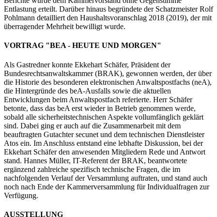
Berichte wurde dem Kammervorstand ohne Gegenstimme
Entlastung erteilt. Darüber hinaus begründete der Schatzmeister Rolf
Pohlmann detailliert den Haushaltsvoranschlag 2018 (2019), der mit
überragender Mehrheit bewilligt wurde.
VORTRAG "BEA - HEUTE UND MORGEN"
Als Gastredner konnte Ekkehart Schäfer, Präsident der
Bundesrechtsanwaltskammer (BRAK), gewonnen werden, der über
die Historie des besonderen elektronischen Anwaltspostfachs (neA),
die Hintergründe des beA-Ausfalls sowie die aktuellen
Entwicklungen beim Anwaltspostfach referierte. Herr Schäfer
betonte, dass das beA erst wieder in Betrieb genommen werde,
sobald alle sicherheitstechnischen Aspekte vollumfänglich geklärt
sind. Dabei ging er auch auf die Zusammenarbeit mit dem
beauftragten Gutachter secunet und dem technischen Dienstleister
Atos ein. Im Anschluss entstand eine lebhafte Diskussion, bei der
Ekkehart Schäfer den anwesenden Mitgliedern Rede und Antwort
stand. Hannes Müller, IT-Referent der BRAK, beantwortete
ergänzend zahlreiche spezifisch technische Fragen, die im
nachfolgenden Verlauf der Versammlung auftraten, und stand auch
noch nach Ende der Kammerversammlung für Individualfragen zur
Verfügung.
AUSSTELLUNG