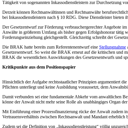
Tätigkeit von sogenannten Inkassodienstleistern zur Durchsetzung vo
Derzeit können Rechtsanwältinnen und Rechtsanwälte berufsrechtlich
bei Inkassodienstleistern nach § 10 RDG. Diese Dienstleister bieten i
Der Gesetzentwurf zur Förderung verbrauchergerechter Angebote im R
Anwälte in größerem Umfang als bisher gegen Erfolgshonorar tätig w
Forderungseinziehung gleichgestellt. Gleichzeitig schreibt der Gesetze
Die BRAK hatte bereits zum Referentenentwurf eine
Stellungnahme
a
Gesetzesentwurf. So weist die BRAK erneut auf die kritischen und ma
BRAK die wesentlichen Auswirkungen des Gesetzesentwurfs und sprich
Kritikpunkte aus dem Positionspapier
Hinsichtlich der Aufgabe rechtsstaatlicher Prinzipien argumentiert d
Pflichten unterliegt und keine Ausbildung voraussetzt, dem Anwalts
Damit verbunden sei eine fundamentale Abkehr vom anwaltlichen Ber
könne der Anwalt nicht mehr seine Rolle als unabhängiges Organ de
Mit Einführung einer Prozessfinanzierung rücke der Anwalt zudem in 
Vertrauensverhältnis zwischen Rechtsanwalt und Mandant erheblich be
Zudem sei die Definition von „Inkassodienstleistung“ völlig unzureic