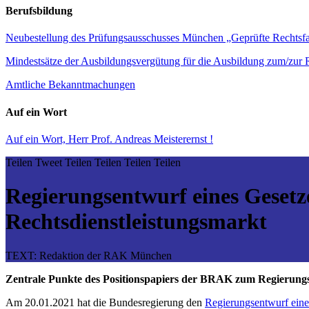
Berufsbildung
Neubestellung des Prüfungsausschusses München „Geprüfte Rechtsf
Mindestsätze der Ausbildungsvergütung für die Ausbildung zum/zur R
Amtliche Bekanntmachungen
Auf ein Wort
Auf ein Wort, Herr Prof. Andreas Meisterernst !
Teilen
Tweet
Teilen
Teilen
Teilen
Teilen
Regierungsentwurf eines Gesetz
Rechtsdienstleistungsmarkt
TEXT: Redaktion der RAK München
Zentrale Punkte des Positionspapiers der BRAK zum
Regierungs
Am 20.01.2021 hat die Bundesregierung den
Regierungsentwurf eine