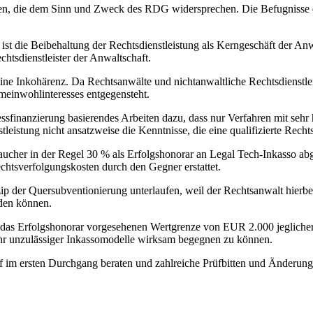
en, die dem Sinn und Zweck des RDG widersprechen. Die Befugnisse der
st die Beibehaltung der Rechtsdienstleistung als Kerngeschäft der Anwa
tsdienstleister der Anwaltschaft.
eine Inkohärenz. Da Rechtsanwälte und nichtanwaltliche Rechtsdienstle
einwohlinteresses entgegensteht.
finanzierung basierendes Arbeiten dazu, dass nur Verfahren mit sehr 
leistung nicht ansatzweise die Kenntnisse, die eine qualifizierte Rechts
ucher in der Regel 30 % als Erfolgshonorar an Legal Tech-Inkasso abge
chtsverfolgungskosten durch den Gegner erstattet.
p der Quersubventionierung unterlaufen, weil der Rechtsanwalt hierbe
den können.
 das Erfolgshonorar vorgesehenen Wertgrenze von EUR 2.000 jegliche
ahr unzulässiger Inkassomodelle wirksam begegnen zu können.
f im ersten Durchgang beraten und zahlreiche Prüfbitten und Änderu