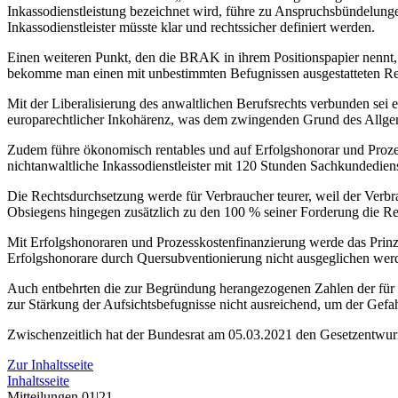
Inkassodienstleistung bezeichnet wird, führe zu Anspruchsbündelung
Inkassodienstleister müsste klar und rechtssicher definiert werden.
Einen weiteren Punkt, den die BRAK in ihrem Positionspapier nennt, i
bekomme man einen mit unbestimmten Befugnissen ausgestatteten Rech
Mit der Liberalisierung des anwaltlichen Berufsrechts verbunden sei 
europarechtlicher Inkohärenz, was dem zwingenden Grund des Allgem
Zudem führe ökonomisch rentables und auf Erfolgshonorar und Prozess
nichtanwaltliche Inkassodienstleister mit 120 Stunden Sachkundedienst
Die Rechtsdurchsetzung werde für Verbraucher teurer, weil der Verbra
Obsiegens hingegen zusätzlich zu den 100 % seiner Forderung die Re
Mit Erfolgshonoraren und Prozesskostenfinanzierung werde das Prinzi
Erfolgshonorare durch Quersubventionierung nicht ausgeglichen wer
Auch entbehrten die zur Begründung herangezogenen Zahlen der für
zur Stärkung der Aufsichtsbefugnisse nicht ausreichend, um der Gef
Zwischenzeitlich hat der Bundesrat am 05.03.2021 den Gesetzentwur
Zur Inhaltsseite
Inhaltsseite
Mitteilungen 01|21