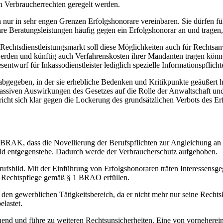
n Verbraucherrechten geregelt werden.
 nur in sehr engen Grenzen Erfolgshonorare vereinbaren. Sie dürfen fü
hre Beratungsleistungen häufig gegen ein Erfolgshonorar an und tragen,
echtsdienstleistungsmarkt soll diese Möglichkeiten auch für Rechtsan
erden und künftig auch Verfahrenskosten ihrer Mandanten tragen könn
sentwurf für Inkassodienstleister lediglich spezielle Informationspflic
bgegeben, in der sie erhebliche Bedenken und Kritikpunkte geäußert h
ssiven Auswirkungen des Gesetzes auf die Rolle der Anwaltschaft und 
t sich klar gegen die Lockerung des grundsätzlichen Verbots des Erf
ie BRAK, dass die Novellierung der Berufspflichten zur Angleichung an 
bild entgegenstehe. Dadurch werde der Verbraucherschutz aufgehoben.
ufsbild. Mit der Einführung von Erfolgshonoraren träten Interessens
r Rechtspflege gemäß § 1 BRAO erfüllen.
den gewerblichen Tätigkeitsbereich, da er nicht mehr nur seine Rechts
lastet.
hend und führe zu weiteren Rechtsunsicherheiten. Eine von vorneherein 