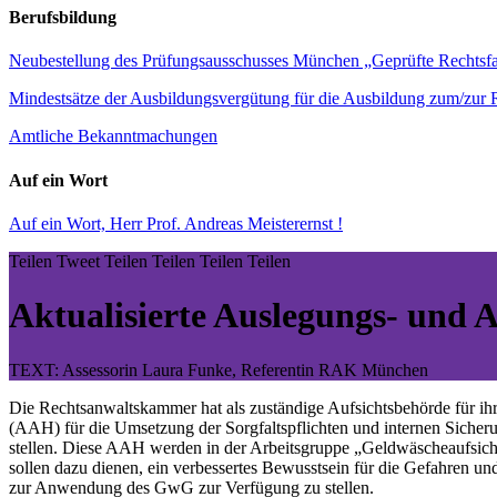
Berufsbildung
Neubestellung des Prüfungsausschusses München „Geprüfte Rechtsf
Mindestsätze der Ausbildungsvergütung für die Ausbildung zum/zur R
Amtliche Bekanntmachungen
Auf ein Wort
Auf ein Wort, Herr Prof. Andreas Meisterernst !
Teilen
Tweet
Teilen
Teilen
Teilen
Teilen
Aktualisierte Auslegungs- und
TEXT: Assessorin Laura Funke, Referentin RAK München
Die Rechtsanwaltskammer hat als zuständige Aufsichtsbehörde für 
(AAH) für die Umsetzung der Sorgfaltspflichten und internen Sich
stellen. Diese AAH werden in der Arbeitsgruppe „Geldwäscheaufsic
sollen dazu dienen, ein verbessertes Bewusstsein für die Gefahren 
zur Anwendung des GwG zur Verfügung zu stellen.