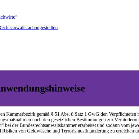
achwirte“
echtsanwaltsfachangestellten
 Anwendungshinweise
ihren Kammerbezirk gemäß § 51 Abs. 8 Satz 1 GwG den Verpflichteten 
erungsmaßnahmen nach den gesetzlichen Bestimmungen zur Verhinderu
ht“ bei der Bundesrechtsanwaltskammer erarbeitet und sodann vom je
und Risiken von Geldwäsche und Terrorismusfinanzierung zu erreichen