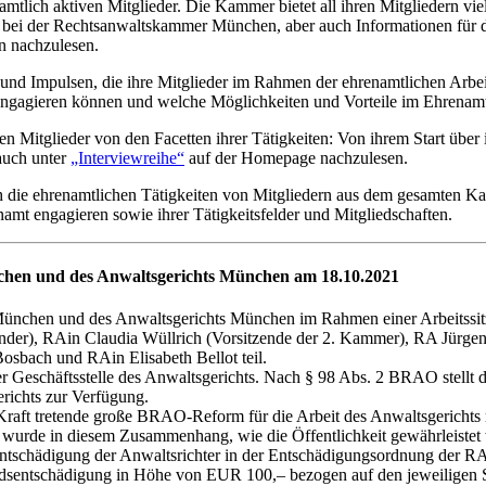
tlich aktiven Mitglieder. Die Kammer bietet all ihren Mitgliedern viel
eit bei der Rechtsanwaltskammer München, aber auch Informationen für 
 nachzulesen.
d Impulsen, die ihre Mitglieder im Rahmen der ehrenamtlichen Arbeit
ch engagieren können und welche Möglichkeiten und Vorteile im Ehrenam
en Mitglieder von den Facetten ihrer Tätigkeiten: Von ihrem Start üb
 auch unter
„Interviewreihe“
auf der Homepage nachzulesen.
ie ehrenamtlichen Tätigkeiten von Mitgliedern aus dem gesamten Kam
enamt engagieren sowie ihrer Tätigkeitsfelder und Mitgliedschaften.
hen und des Anwaltsgerichts München am 18.10.2021
ünchen und des Anwaltsgerichts München im Rahmen einer Arbeitssitz
der), RAin Claudia Wüllrich (Vorsitzende der 2. Kammer), RA Jürgen 
sbach und RAin Elisabeth Bellot teil.
er Geschäftsstelle des Anwaltsgerichts. Nach § 98 Abs. 2 BRAO stell
erichts zur Verfügung.
raft tretende große BRAO-Reform für die Arbeit des Anwaltsgerichts 
rt wurde in diesem Zusammenhang, wie die Öffentlichkeit gewährleiste
entschädigung der Anwaltsrichter in der Entschädigungsordnung der
andsentschädigung in Höhe von EUR 100,– bezogen auf den jeweiligen S