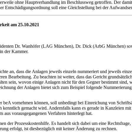
erweile ohne Hauptverhandlung im Beschlussweg getroffen. Der damit 
der Entschädigungsordnung soll eine Gleichstellung bei der Aufwandse
rkeit am 25.10.2021
Präsidenten Dr. Wanhöfer (LAG München), Dr. Dick (ArbG München) 
 in der Kammer.
chte an, dass die Anlagen jeweils einzeln nummeriert und jeweils einz
cheren Bearbeitung. Zu beachten ist weiter, dass das Gericht grundsätzli
alten sein, wovon einige Anlagen nicht für den Gegner bestimmt sind, w
ezeichnung der Anlagen bietet sich zum Beispiel folgende Nummerier
per beA vornehmen können, soll unbedingt bei Einreichung von Schrifts
lich kenntlich gemacht wird. Andernfalls kann es gerade in Kanzleien m
its aus vorausgegangenen Verfahren hinterlegt hat.
 der Prozesskostenhilfe. Es handelt sich dabei um eine Rechtsfrage, 
ung erfolgt, ist diesbezüglich mit keiner Änderung zu rechnen.