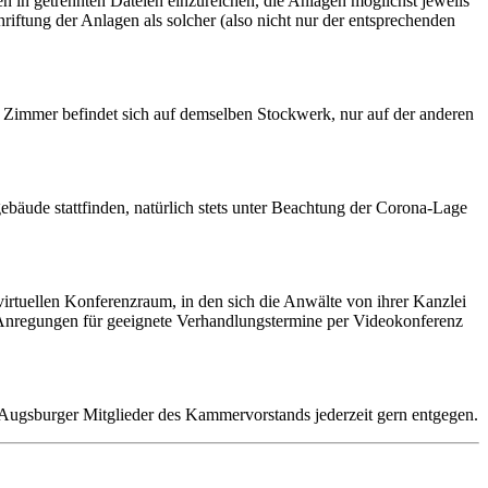
n in getrennten Dateien einzureichen, die Anlagen möglichst jeweils
hriftung der Anlagen als solcher (also nicht nur der entsprechenden
e Zimmer befindet sich auf demselben Stockwerk, nur auf der anderen
äude stattfinden, natürlich stets unter Beachtung der Corona-Lage
virtuellen Konferenzraum, in den sich die Anwälte von ihrer Kanzlei
d. Anregungen für geeignete Verhandlungstermine per Videokonferenz
Augsburger Mitglieder des Kammervorstands jederzeit gern entgegen.