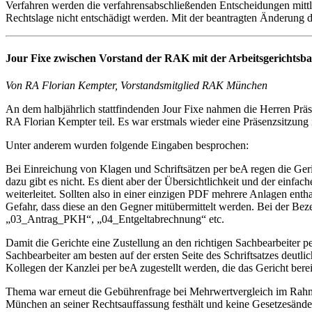
Verfahren werden die verfahrensabschließenden Entscheidungen mittl
Rechtslage nicht entschädigt werden. Mit der beantragten Änderung 
Jour Fixe zwischen Vorstand der RAK mit der Arbeitsgerichtsba
Von RA Florian Kempter, Vorstandsmitglied RAK München
An dem halbjährlich stattfindenden Jour Fixe nahmen die Herren 
RA Florian Kempter teil. Es war erstmals wieder eine Präsenzsitzung
Unter anderem wurden folgende Eingaben besprochen:
Bei Einreichung von Klagen und Schriftsätzen per beA regen die Geri
dazu gibt es nicht. Es dient aber der Übersichtlichkeit und der einfa
weiterleitet. Sollten also in einer einzigen PDF mehrere Anlagen enth
Gefahr, dass diese an den Gegner mitübermittelt werden. Bei der B
„03_Antrag_PKH“, „04_Entgeltabrechnung“ etc.
Damit die Gerichte eine Zustellung an den richtigen Sachbearbeiter 
Sachbearbeiter am besten auf der ersten Seite des Schriftsatzes deut
Kollegen der Kanzlei per beA zugestellt werden, die das Gericht bere
Thema war erneut die Gebührenfrage bei Mehrwertvergleich im Rahmen
München an seiner Rechtsauffassung festhält und keine Gesetzesänder