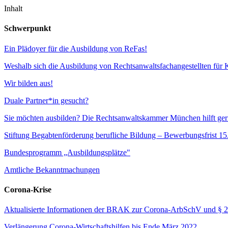
Inhalt
Schwerpunkt
Ein Plädoyer für die Ausbildung von ReFas!
Weshalb sich die Ausbildung von Rechtsanwaltsfachangestellten für 
Wir bilden aus!
Duale Partner*in gesucht?
Sie möchten ausbilden? Die Rechtsanwaltskammer München hilft ger
Stiftung Begabtenförderung berufliche Bildung – Bewerbungsfrist 1
Bundesprogramm „Ausbildungsplätze"
Amtliche Bekanntmachungen
Corona-Krise
Aktualisierte Informationen der BRAK zur Corona-ArbSchV und § 
Verlängerung Corona-Wirtschaftshilfen bis Ende März 2022