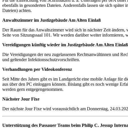
Für die Einreichung von Schriftsätzen u. a. Unterlagen per beA bitte
ebenfalls in gesonderten Dateien. Anderenfalls lassen sie sich später 
Dateien) achten.
Anwaltszimmer im Justizgebäude Am Alten Einlaß
Der Raum für das Anwaltszimmer wird sich in nächster Zeit ändern, w
Seite von Sitzungssaal 101. Wir werden darüber weiter informieren,
Vereidigungen künftig wieder im Justizgebäude Am Alten Einlaß
Die Vereidigungen der neu zugelassenen Rechtsanwältinnen und Rech
und geltender Infektionsschutzvorschriften.
Verhandlungen per Videokonferenz
Seit Mitte des Jahres gibt es im Landgericht eine mobile Anlage für 
aus über den PC einloggen können. Bislang gibt es noch wenige Erfah
werden gern entgegengenommen.
Nächster Jour Fixe
Der nächste Jour Fixe wird voraussichtlich am Donnerstag, 24.03.2
Unterstützung des Passauer Teams beim Philip C. Jessup Intern