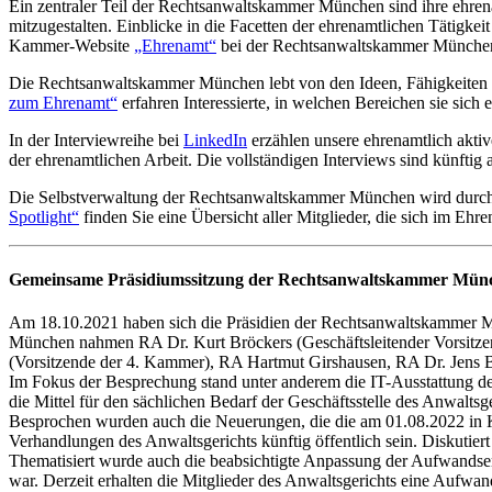
Ein zentraler Teil der Rechtsanwaltskammer München sind ihre ehrenam
mitzugestalten. Einblicke in die Facetten der ehrenamtlichen Tätigk
Kammer-Website
„Ehrenamt“
bei der Rechtsanwaltskammer München
Die Rechtsanwaltskammer München lebt von den Ideen, Fähigkeiten un
zum Ehrenamt“
erfahren Interessierte, in welchen Bereichen sie si
In der Interviewreihe bei
LinkedIn
erzählen unsere ehrenamtlich aktiv
der ehrenamtlichen Arbeit. Die vollständigen Interviews sind künftig
Die Selbstverwaltung der Rechtsanwaltskammer München wird durch d
Spotlight“
finden Sie eine Übersicht aller Mitglieder, die sich im Ehr
Gemeinsame Präsidiumssitzung der Rechtsanwaltskammer Münc
Am 18.10.2021 haben sich die Präsidien der Rechtsanwaltskammer M
München nahmen RA Dr. Kurt Bröckers (Geschäftsleitender Vorsitzen
(Vorsitzende der 4. Kammer), RA Hartmut Girshausen, RA Dr. Jens Bo
Im Fokus der Besprechung stand unter anderem die IT-Ausstattung d
die Mittel für den sächlichen Bedarf der Geschäftsstelle des Anwaltsg
Besprochen wurden auch die Neuerungen, die die am 01.08.2022 in K
Verhandlungen des Anwaltsgerichts künftig öffentlich sein. Diskutie
Thematisiert wurde auch die beabsichtigte Anpassung der Aufwands
war. Derzeit erhalten die Mitglieder des Anwaltsgerichts eine Aufw