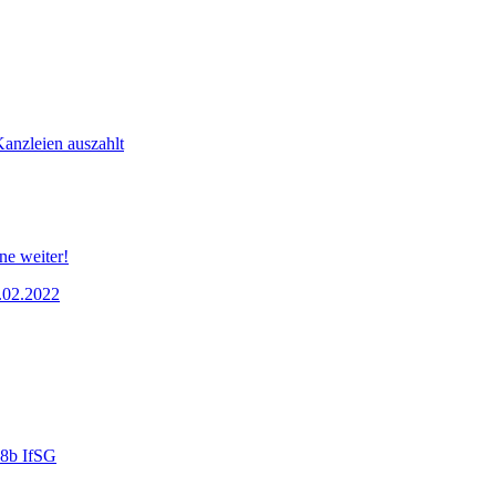
Kanzleien auszahlt
ne weiter!
5.02.2022
28b IfSG