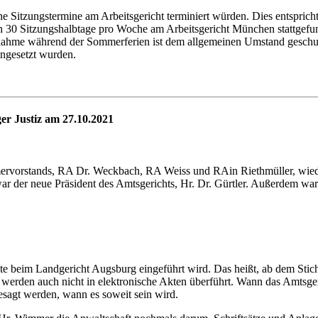
Sitzungstermine am Arbeitsgericht terminiert würden. Dies entspricht
ch 30 Sitzungshalbtage pro Woche am Arbeitsgericht München stattgefu
hme während der Sommerferien ist dem allgemeinen Umstand geschuldet
angesetzt wurden.
er Justiz am 27.10.2021
ervorstands, RA Dr. Weckbach, RA Weiss und RAin Riethmüller, wiede
war der neue Präsident des Amtsgerichts, Hr. Dr. Gürtler. Außerdem wa
te beim Landgericht Augsburg eingeführt wird. Das heißt, ab dem Sti
d werden auch nicht in elektronische Akten überführt. Wann das Amtsger
gesagt werden, wann es soweit sein wird.