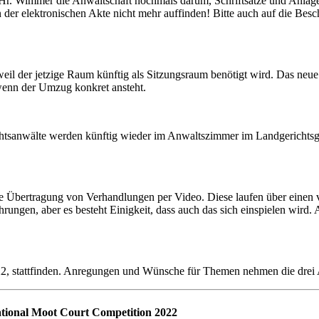
t Hr. Wimmer die Anwaltschaft nochmals darum, Schriftsätze und Anlage
in der elektronischen Akte nicht mehr auffinden! Bitte auch auf die Besc
eil der jetzige Raum künftig als Sitzungsraum benötigt wird. Das neu
 wenn der Umzug konkret ansteht.
tsanwälte werden künftig wieder im Anwaltszimmer im Landgerichtsgeb
die Übertragung von Verhandlungen per Video. Diese laufen über einen 
rungen, aber es besteht Einigkeit, dass auch das sich einspielen wir
022, stattfinden. Anregungen und Wünsche für Themen nehmen die drei 
ational Moot Court Competition 2022