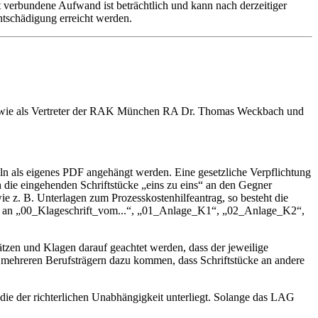
verbundene Aufwand ist beträchtlich und kann nach derzeitiger
ntschädigung erreicht werden.
sowie als Vertreter der RAK München RA Dr. Thomas Weckbach und
eln als eigenes PDF angehängt werden. Eine gesetzliche Verpflichtung
ch die eingehenden Schriftstücke „eins zu eins“ an den Gegner
ie z. B. Unterlagen zum Prozesskostenhilfeantrag, so besteht die
ung an „00_Klageschrift_vom...“, „01_Anlage_K1“, „02_Anlage_K2“,
ätzen und Klagen darauf geachtet werden, dass der jeweilige
it mehreren Berufsträgern dazu kommen, dass Schriftstücke an andere
die der richterlichen Unabhängigkeit unterliegt. Solange das LAG