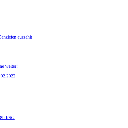
Kanzleien auszahlt
ne weiter!
5.02.2022
28b IfSG