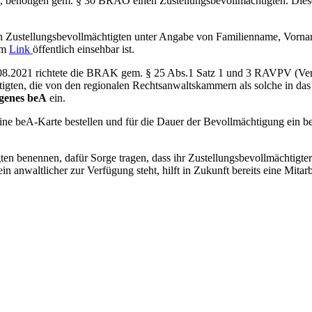
d, benötigen gem. § 30 BRAO einen Zustellungsbevollmächtigten. Dieser
ustellungsbevollmächtigten unter Angabe von Familienname, Vorname(
em
Link
öffentlich einsehbar ist.
2021 richtete die BRAK gem. § 25 Abs.1 Satz 1 und 3 RAVPV (Veror
tigten, die von den regionalen Rechtsanwaltskammern als solche in das
genes beA
ein.
eine beA-Karte bestellen und für die Dauer der Bevollmächtigung ein b
n benennen, dafür Sorge tragen, dass ihr Zustellungsbevollmächtigter 
anwaltlicher zur Verfügung steht, hilft in Zukunft bereits eine Mitarb