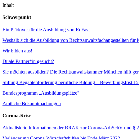
Inhalt
Schwerpunkt
Ein Plädoyer für die Ausbildung von ReFas!
Weshalb sich die Ausbildung von Rechtsanwaltsfachangestellten für 
Wir bilden aus!
Duale Partner*in gesucht?
Sie möchten ausbilden? Die Rechtsanwaltskammer München hilft ger
Stiftung Begabtenförderung berufliche Bildung – Bewerbungsfrist 1
Bundesprogramm „Ausbildungsplätze"
Amtliche Bekanntmachungen
Corona-Krise
Aktualisierte Informationen der BRAK zur Corona-ArbSchV und § 
Verlängerung Corona-Wirtschaftshilfen bis Ende März 2022