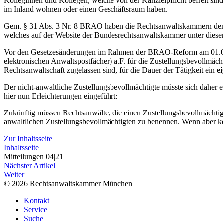
Kolleginnen und Kollegen, welche von der Kanzleipflicht befreit sin
im Inland wohnen oder einen Geschäftsraum haben.
Gem. § 31 Abs. 3 Nr. 8 BRAO haben die Rechtsanwaltskammern den Z
welches auf der Website der Bundesrechtsanwaltskammer unter dies
Vor den Gesetzesänderungen im Rahmen der BRAO-Reform am 01.08.
elektronischen Anwaltspostfächer) a.F. für die Zustellungsbevollmäch
Rechtsanwaltschaft zugelassen sind, für die Dauer der Tätigkeit ein
ei
Der nicht-anwaltliche Zustellungsbevollmächtigte müsste sich daher 
hier nun Erleichterungen eingeführt:
Zukünftig müssen Rechtsanwälte, die einen Zustellungsbevollmächtigte
anwaltlichen Zustellungsbevollmächtigten zu benennen. Wenn aber kein 
Zur Inhaltsseite
Inhaltsseite
Mitteilungen 04|21
Nächster Artikel
Weiter
© 2026 Rechtsanwaltskammer München
Kontakt
Service
Suche