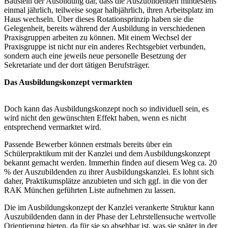
Baustein der Ausbildung dar, dass die Auszubildenden mindestens
einmal jährlich, teilweise sogar halbjährlich, ihren Arbeitsplatz im
Haus wechseln. Über dieses Rotationsprinzip haben sie die
Gelegenheit, bereits während der Ausbildung in verschiedenen
Praxisgruppen arbeiten zu können. Mit einem Wechsel der
Praxisgruppe ist nicht nur ein anderes Rechtsgebiet verbunden,
sondern auch eine jeweils neue personelle Besetzung der
Sekretariate und der dort tätigen Berufsträger.
Das Ausbildungskonzept vermarkten
Doch kann das Ausbildungskonzept noch so individuell sein, es
wird nicht den gewünschten Effekt haben, wenn es nicht
entsprechend vermarktet wird.
Passende Bewerber können erstmals bereits über ein
Schülerpraktikum mit der Kanzlei und dem Ausbildungskonzept
bekannt gemacht werden. Immerhin finden auf diesem Weg ca. 20
% der Auszubildenden zu ihrer Ausbildungskanzlei. Es lohnt sich
daher, Praktikumsplätze anzubieten und sich ggf. in die von der
RAK München geführten Liste aufnehmen zu lassen.
Die im Ausbildungskonzept der Kanzlei verankerte Struktur kann
Auszubildenden dann in der Phase der Lehrstellensuche wertvolle
Orientierung bieten, da für sie so absehbar ist, was sie später in der