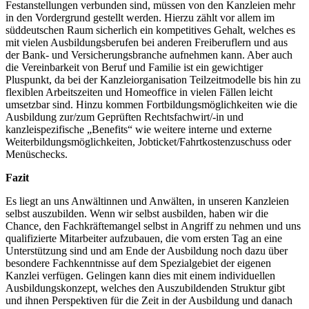
Festanstellungen verbunden sind, müssen von den Kanzleien mehr
in den Vordergrund gestellt werden. Hierzu zählt vor allem im
süddeutschen Raum sicherlich ein kompetitives Gehalt, welches es
mit vielen Ausbildungsberufen bei anderen Freiberuflern und aus
der Bank- und Versicherungsbranche aufnehmen kann. Aber auch
die Vereinbarkeit von Beruf und Familie ist ein gewichtiger
Pluspunkt, da bei der Kanzleiorganisation Teilzeitmodelle bis hin zu
flexiblen Arbeitszeiten und Homeoffice in vielen Fällen leicht
umsetzbar sind. Hinzu kommen Fortbildungsmöglichkeiten wie die
Ausbildung zur/zum Geprüften Rechtsfachwirt/-in und
kanzleispezifische „Benefits“ wie weitere interne und externe
Weiterbildungsmöglichkeiten, Jobticket/Fahrtkostenzuschuss oder
Menüschecks.
Fazit
Es liegt an uns Anwältinnen und Anwälten, in unseren Kanzleien
selbst auszubilden. Wenn wir selbst ausbilden, haben wir die
Chance, den Fachkräftemangel selbst in Angriff zu nehmen und uns
qualifizierte Mitarbeiter aufzubauen, die vom ersten Tag an eine
Unterstützung sind und am Ende der Ausbildung noch dazu über
besondere Fachkenntnisse auf dem Spezialgebiet der eigenen
Kanzlei verfügen. Gelingen kann dies mit einem individuellen
Ausbildungskonzept, welches den Auszubildenden Struktur gibt
und ihnen Perspektiven für die Zeit in der Ausbildung und danach