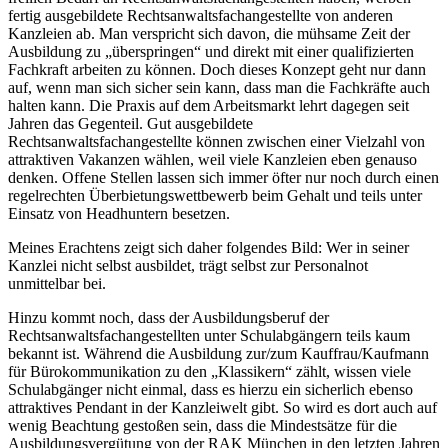
fertig ausgebildete Rechtsanwaltsfachangestellte von anderen
Kanzleien ab. Man verspricht sich davon, die mühsame Zeit der
Ausbildung zu „überspringen“ und direkt mit einer qualifizierten
Fachkraft arbeiten zu können. Doch dieses Konzept geht nur dann
auf, wenn man sich sicher sein kann, dass man die Fachkräfte auch
halten kann. Die Praxis auf dem Arbeitsmarkt lehrt dagegen seit
Jahren das Gegenteil. Gut ausgebildete
Rechtsanwaltsfachangestellte können zwischen einer Vielzahl von
attraktiven Vakanzen wählen, weil viele Kanzleien eben genauso
denken. Offene Stellen lassen sich immer öfter nur noch durch einen
regelrechten Überbietungswettbewerb beim Gehalt und teils unter
Einsatz von Headhuntern besetzen.
Meines Erachtens zeigt sich daher folgendes Bild: Wer in seiner
Kanzlei nicht selbst ausbildet, trägt selbst zur Personalnot
unmittelbar bei.
Hinzu kommt noch, dass der Ausbildungsberuf der
Rechtsanwaltsfachangestellten unter Schulabgängern teils kaum
bekannt ist. Während die Ausbildung zur/zum Kauffrau/Kaufmann
für Bürokommunikation zu den „Klassikern“ zählt, wissen viele
Schulabgänger nicht einmal, dass es hierzu ein sicherlich ebenso
attraktives Pendant in der Kanzleiwelt gibt. So wird es dort auch auf
wenig Beachtung gestoßen sein, dass die Mindestsätze für die
Ausbildungsvergütung von der RAK München in den letzten Jahren