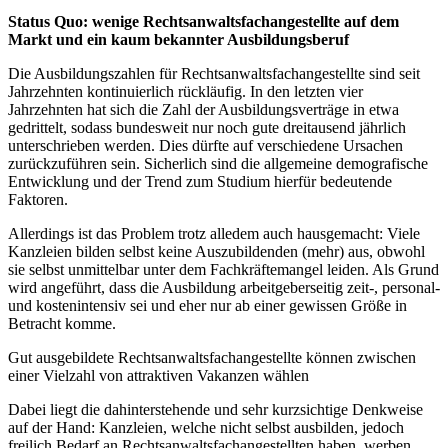
Status Quo: wenige Rechtsanwaltsfachangestellte auf dem
Markt und ein kaum bekannter Ausbildungsberuf
Die Ausbildungszahlen für Rechtsanwaltsfachangestellte sind seit
Jahrzehnten kontinuierlich rückläufig. In den letzten vier
Jahrzehnten hat sich die Zahl der Ausbildungsverträge in etwa
gedrittelt, sodass bundesweit nur noch gute dreitausend jährlich
unterschrieben werden. Dies dürfte auf verschiedene Ursachen
zurückzuführen sein. Sicherlich sind die allgemeine demografische
Entwicklung und der Trend zum Studium hierfür bedeutende
Faktoren.
Allerdings ist das Problem trotz alledem auch hausgemacht: Viele
Kanzleien bilden selbst keine Auszubildenden (mehr) aus, obwohl
sie selbst unmittelbar unter dem Fachkräftemangel leiden. Als Grund
wird angeführt, dass die Ausbildung arbeitgeberseitig zeit-, personal-
und kostenintensiv sei und eher nur ab einer gewissen Größe in
Betracht komme.
Gut ausgebildete Rechtsanwaltsfachangestellte können zwischen
einer Vielzahl von attraktiven Vakanzen wählen
Dabei liegt die dahinterstehende und sehr kurzsichtige Denkweise
auf der Hand: Kanzleien, welche nicht selbst ausbilden, jedoch
freilich Bedarf an Rechtsanwaltsfachangestellten haben, werben