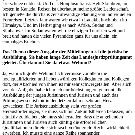
Tiefschnee entdeckt. Und das Nonplusultra ist: Heli-Skifahren, am
besten in Kanada. Reisen ist überhaupt meine größte Leidenschaft.
Ich genieße die durchaus zeitaufwändige Planung von individuellen
Fernreisen. Letztes Jahr waren wir etwa in Ladakh, hoch oben im
Himalaya. Und im Herbst ging es nach Afrika, Sudan und
Simbabwe. Im Sudan waren wir die einzigen Touristen weit und
breit und hatten die vielen Pyramiden ganz für uns allein, ein
einmaliges Erlebnis.
Das Thema dieser Ausgabe der Mitteilungen ist die juristische
Ausbildung. Sie haben lange Zeit das Landesjustizprüfungsamt
geleitet. Überkommt Sie da etwas Wehmut?
Ja, wahrlich große Wehmut! Ich vermisse vor allem die
hochqualifizierten und liebenswürdigen Kolleginnen und Kollegen
dort, der Abschied von ihnen ist mir sehr schwergefallen. Aber auch
von der Aufgabe habe ich mich nur höchst ungern getrennt, die
Ausbildung der jungen Juristinnen und Juristen und auch das
Prüfungswesen ist mir in den letzten Jahren sehr ans Herz
gewachsen. Die Juristenausbildung steht vor großen
Herausforderungen, sie muss sich mit Zukunftsthemen befassen, um
attraktiv zu bleiben, sie muss sicherstellen, dass die angehenden
Juristinnen und Juristen auch künftig die erforderlichen
Qualifikationen für eine sich rasch verändernde Rechtswirklichkeit
erwerben. Ich musste eine ganze Reihe spannender