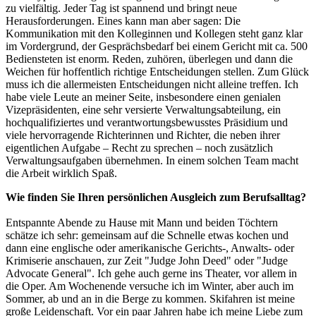
zu vielfältig. Jeder Tag ist spannend und bringt neue
Herausforderungen. Eines kann man aber sagen: Die
Kommunikation mit den Kolleginnen und Kollegen steht ganz klar
im Vordergrund, der Gesprächsbedarf bei einem Gericht mit ca. 500
Bediensteten ist enorm. Reden, zuhören, überlegen und dann die
Weichen für hoffentlich richtige Entscheidungen stellen. Zum Glück
muss ich die allermeisten Entscheidungen nicht alleine treffen. Ich
habe viele Leute an meiner Seite, insbesondere einen genialen
Vizepräsidenten, eine sehr versierte Verwaltungsabteilung, ein
hochqualifiziertes und verantwortungsbewusstes Präsidium und
viele hervorragende Richterinnen und Richter, die neben ihrer
eigentlichen Aufgabe – Recht zu sprechen – noch zusätzlich
Verwaltungsaufgaben übernehmen. In einem solchen Team macht
die Arbeit wirklich Spaß.
Wie finden Sie Ihren persönlichen Ausgleich zum Berufsalltag?
Entspannte Abende zu Hause mit Mann und beiden Töchtern
schätze ich sehr: gemeinsam auf die Schnelle etwas kochen und
dann eine englische oder amerikanische Gerichts-, Anwalts- oder
Krimiserie anschauen, zur Zeit "Judge John Deed" oder "Judge
Advocate General". Ich gehe auch gerne ins Theater, vor allem in
die Oper. Am Wochenende versuche ich im Winter, aber auch im
Sommer, ab und an in die Berge zu kommen. Skifahren ist meine
große Leidenschaft. Vor ein paar Jahren habe ich meine Liebe zum