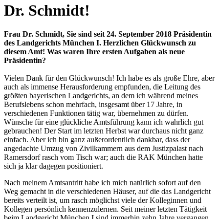
Dr. Schmidt!
Frau Dr. Schmidt, Sie sind seit 24. September 2018 Präsidentin
des Landgerichts München I. Herzlichen Glückwunsch zu
diesem Amt! Was waren Ihre ersten Aufgaben als neue
Präsidentin?
Vielen Dank für den Glückwunsch! Ich habe es als große Ehre, aber
auch als immense Herausforderung empfunden, die Leitung des
größten bayerischen Landgerichts, an dem ich während meines
Berufslebens schon mehrfach, insgesamt über 17 Jahre, in
verschiedenen Funktionen tätig war, übernehmen zu dürfen.
Wünsche für eine glückliche Amtsführung kann ich wahrlich gut
gebrauchen! Der Start im letzten Herbst war durchaus nicht ganz
einfach. Aber ich bin ganz außerordentlich dankbar, dass der
angedachte Umzug von Zivilkammern aus dem Justizpalast nach
Ramersdorf rasch vom Tisch war; auch die RAK München hatte
sich ja klar dagegen positioniert.
Nach meinem Amtsantritt habe ich mich natürlich sofort auf den
Weg gemacht in die verschiedenen Häuser, auf die das Landgericht
bereits verteilt ist, um rasch möglichst viele der Kolleginnen und
Kollegen persönlich kennenzulernen. Seit meiner letzten Tätigkeit
beim Landgericht München I sind immerhin zehn Jahre vergangen,