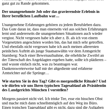
ganz gut zu Rande gekommen.
Der unangenehmste Job oder das gravierendste Erlebnis in
Ihrer beruflichen Laufbahn war…
Unangenehme Erfahrungen gehören zu jedem Berufsleben dazu.
Das Gute daran ist, dass man einerseits viel aus solchen Erfahrungen
lernt und andererseits die unangenehmen Situationen auch wieder
vergisst. Nicht vergessen habe ich aber z. B. als ich von einem
Vorgesetzten angeschrien worden bin, das hat mich sehr getroffen.
Und ebenfalls nicht vergessen habe ich auch meinen allerersten
peinlichen Auftritt als junge Staatsanwältin vor dem Amtsgericht
Starnberg: Nach einer Beweisaufnahme, die erhebliche Zweifel an
der Täterschaft des Angeklagten ergeben hatte, sollte ich plädieren –
und wusste einfach nicht, was zu beantragen war.
Dankenswerterweise half mir der altgediente und erfahrene
Amtsrichter auf die Sprünge…
Wie starten Sie in den Tag? Gibt es morgendliche Rituale? Und
wie dürfen wir uns Ihren typischen Tagesablauf als Präsidentin
des Landgerichts München I vorstellen?
Morgens passiert nicht viel. Ich trinke Tee, esse ein bisschen Obst
und mache mich dann schnellstmöglich auf den Weg ins Büro.
Einen typischen Tagesablauf gibt es nicht, dazu sind die Aufgaben