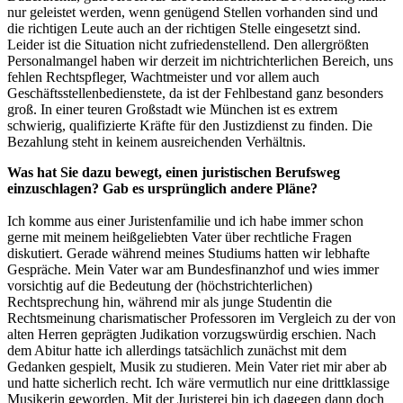
nur geleistet werden, wenn genügend Stellen vorhanden sind und
die richtigen Leute auch an der richtigen Stelle eingesetzt sind.
Leider ist die Situation nicht zufriedenstellend. Den allergrößten
Personalmangel haben wir derzeit im nichtrichterlichen Bereich, uns
fehlen Rechtspfleger, Wachtmeister und vor allem auch
Geschäftsstellenbedienstete, da ist der Fehlbestand ganz besonders
groß. In einer teuren Großstadt wie München ist es extrem
schwierig, qualifizierte Kräfte für den Justizdienst zu finden. Die
Bezahlung steht in keinem ausreichenden Verhältnis.
Was hat Sie dazu bewegt, einen juristischen Berufsweg
einzuschlagen? Gab es ursprünglich andere Pläne?
Ich komme aus einer Juristenfamilie und ich habe immer schon
gerne mit meinem heißgeliebten Vater über rechtliche Fragen
diskutiert. Gerade während meines Studiums hatten wir lebhafte
Gespräche. Mein Vater war am Bundesfinanzhof und wies immer
vorsichtig auf die Bedeutung der (höchstrichterlichen)
Rechtsprechung hin, während mir als junge Studentin die
Rechtsmeinung charismatischer Professoren im Vergleich zu der von
alten Herren geprägten Judikation vorzugswürdig erschien. Nach
dem Abitur hatte ich allerdings tatsächlich zunächst mit dem
Gedanken gespielt, Musik zu studieren. Mein Vater riet mir aber ab
und hatte sicherlich recht. Ich wäre vermutlich nur eine drittklassige
Musikerin geworden. Mit der Juristerei bin ich dagegen dann doch