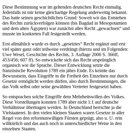
Diese Bestimmung war im geltenden deutschen Recht einmalig.
Jedenfalls ist mir keine gleichartige Regelung anderweitig bekannt.
Das hatte seinen geschichtlichen Grund: Soweit wir das Entstehen
des Rechts zurückverfolgen können (bis Bagdad in Mesopotamien
und dem alten Ägypten) war zunächst alles Recht „gewachsen“ und
musste im konkreten Fall festgestellt werden.
Erst allmählich wurde es durch „gesetztes“ Recht ergänzt und erst
viel später ganz oder teilweise verdrängt (hierzu und im Folgenden:
Uwe Wesel, Geschichte des Rechts, 3. Auflage 2006 S. 366ff,
453/456; 607 ff). So entwickelte sich das Recht ursprünglich
organisch wie die Sprache. Dieser Entwicklung setzte die
französische Revolution 1789 ein jähes Ende. Es keimte das
Bewusstsein, dass Eingriffe in die Freiheit des Einzelnen nur durch
Gesetze ermöglicht werden dürfen, also durch Bestimmungen, die
das Volk selbst oder seine gewählten Vertreter festgesetzt haben.
So entsprachen solche Eingriffe dem Mehrheitswillen des Volkes.
Diese Vorstellungen konnten 1789 aber nicht 1:1 auf deutsche
Verhältnisse übertragen werden. In Deutschland herrschte ja die
Vielstaaterei. In den vielen kleinen Staaten waren Gesetze in aller
Regel von den reformunwilligen Fürsten geprägt, also u. U. rein
willkürlich und das auch noch in unterschiedlicher Weise in den
einzelnen Staaten.