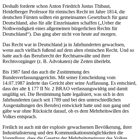
Deshalb forderte schon Anton Friedrich Justus Thibaut,
Heidelberger Professor für römisches Recht im Jahre 1814, die
deutschen Fürsten sollten ein gemeinsames Gesetzbuch für ganz
Deutschland, also für alle Einzelstaaten schaffen („Ueber die
Nothwendigkeit eines allgemeinen bürgerlichen Rechts für
Deutschland“). Das ging aber nicht von heute auf morgen.
Das Recht war in Deutschland ja in Jahrhunderten gewachsen,
wenn auch vielfach fußend auf dem alten römischen Recht. Und so
hatte auch das Berufsrecht der Rechtsanwälte und ihrer
Rechtsvorgänger (z. B. Advokaten) die Zeiten überlebt.
Bis 1987 fand das auch die Zustimmung des
Bundesverfassungsgerichts. Mit seiner Entscheidung vom
14.07.1987 änderte das Gericht aber seine Auffassung. Es entschied,
dass der alte § 177 II Nr. 2 BRAO verfassungswidrig und damit
ungültig sei. Die Bestimmung hatte legalisiert, was sich in den
Jahrhunderten (auch seit 1789 und bei den unterschiedlichen
Ausgestaltungen des Berufes) entwickelt hatte und nun gang und
gäbe war ohne Rücksicht darauf, ob es dem Mehrheitswillen des
Volkes entsprach.
Freilich ist auch mit der explosiv gewachsenen Bevölkerung, ihrer
Industrialisierung und den Kommunikationsmöglichkeiten die
Vorstellung, dass die Gesetze der Mehrheitsmeinung des Volkes