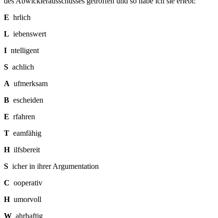
des Abwicklerausschusses getroffen und so habe ich sie erlebt:
E
hrlich
L
iebenswert
I
ntelligent
S
achlich
A
ufmerksam
B
escheiden
E
rfahren
T
eamfähig
H
ilfsbereit
S
icher in ihrer Argumentation
C
ooperativ
H
umorvoll
W
ahrhaftig