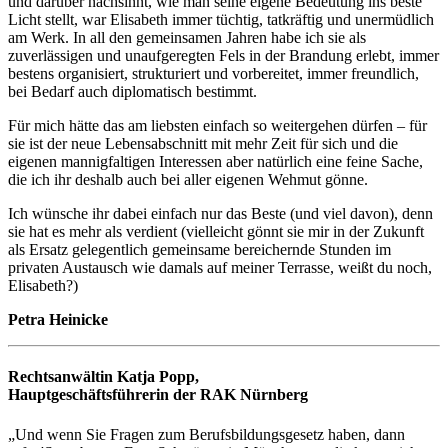
und darüber nachsinnt, wie man seine eigene Bedeutung ins beste
Licht stellt, war Elisabeth immer tüchtig, tatkräftig und unermüdlich
am Werk. In all den gemeinsamen Jahren habe ich sie als
zuverlässigen und unaufgeregten Fels in der Brandung erlebt, immer
bestens organisiert, strukturiert und vorbereitet, immer freundlich,
bei Bedarf auch diplomatisch bestimmt.
Für mich hätte das am liebsten einfach so weitergehen dürfen – für
sie ist der neue Lebensabschnitt mit mehr Zeit für sich und die
eigenen mannigfaltigen Interessen aber natürlich eine feine Sache,
die ich ihr deshalb auch bei aller eigenen Wehmut gönne.
Ich wünsche ihr dabei einfach nur das Beste (und viel davon), denn
sie hat es mehr als verdient (vielleicht gönnt sie mir in der Zukunft
als Ersatz gelegentlich gemeinsame bereichernde Stunden im
privaten Austausch wie damals auf meiner Terrasse, weißt du noch,
Elisabeth?)
Petra Heinicke
Rechtsanwältin Katja Popp,
Hauptgeschäftsführerin der RAK Nürnberg
„Und wenn Sie Fragen zum Berufsbildungsgesetz haben, dann