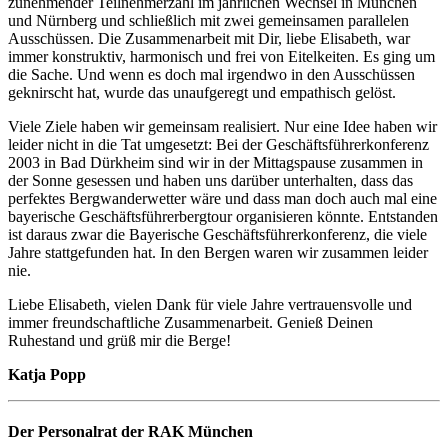
zunehmender Teilnehmerzahl im jährlichen Wechsel in München
und Nürnberg und schließlich mit zwei gemeinsamen parallelen
Ausschüssen. Die Zusammenarbeit mit Dir, liebe Elisabeth, war
immer konstruktiv, harmonisch und frei von Eitelkeiten. Es ging um
die Sache. Und wenn es doch mal irgendwo in den Ausschüssen
geknirscht hat, wurde das unaufgeregt und empathisch gelöst.
Viele Ziele haben wir gemeinsam realisiert. Nur eine Idee haben wir
leider nicht in die Tat umgesetzt: Bei der Geschäftsführerkonferenz
2003 in Bad Dürkheim sind wir in der Mittagspause zusammen in
der Sonne gesessen und haben uns darüber unterhalten, dass das
perfektes Bergwanderwetter wäre und dass man doch auch mal eine
bayerische Geschäftsführerbergtour organisieren könnte. Entstanden
ist daraus zwar die Bayerische Geschäftsführerkonferenz, die viele
Jahre stattgefunden hat. In den Bergen waren wir zusammen leider
nie.
Liebe Elisabeth, vielen Dank für viele Jahre vertrauensvolle und
immer freundschaftliche Zusammenarbeit. Genieß Deinen
Ruhestand und grüß mir die Berge!
Katja Popp
Der Personalrat der RAK München